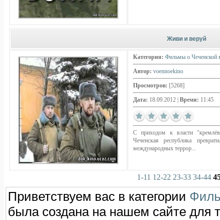
Живи и веруй
Категория:
Фильмы о Чеченской 
Автор:
voennoekino
Просмотров:
[5268]
Дата:
18.09.2012
|
Время:
11:45
С приходом к власти "кремлёв
Чеченская республика превра
международных террор...
1-11
12-22
23-33
34-44
4
Приветствуем вас в категории
Филь
была создана на нашем сайте для 