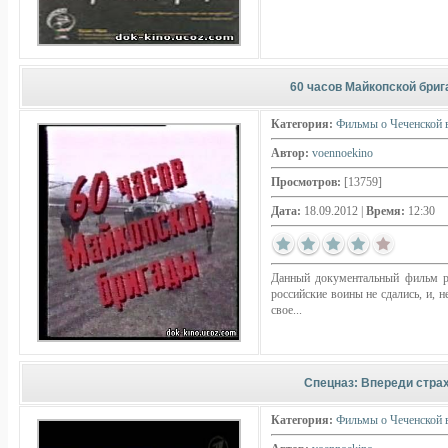
60 часов Майкопской бри
Категория:
Фильмы о Чеченской 
Автор:
voennoekino
Просмотров:
[13759]
Дата:
18.09.2012
|
Время:
12:30
Данный документальный фильм ра
российские воины не сдались, и, 
свое...
Спецназ: Впереди стра
Категория:
Фильмы о Чеченской 