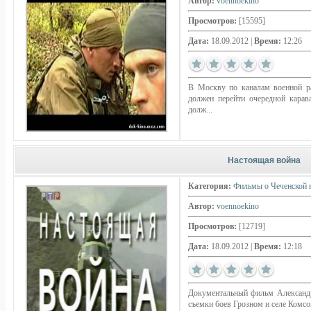
Автор:
voennoekino
Просмотров:
[15595]
Дата:
18.09.2012
|
Время:
12:26
В Москву по каналам военной ра
должен перейти очередной карав
долж...
Настоящая война
Категория:
Фильмы о Чеченской 
Автор:
voennoekino
Просмотров:
[12719]
Дата:
18.09.2012
|
Время:
12:18
Документальный фильм Александр
съемки боев Грозном и селе Комс