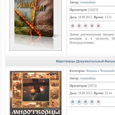
Автор:
voennoekino
Просмотров:
[14223]
Дата:
18.09.2012
|
Время:
13:21
Данная документальная передач
компании и, в частности, 84
Непосредственные...
Миротворцы (Документальный Фильм о
Категория:
Фильмы о Чеченской 
Автор:
voennoekino
Просмотров:
[5873]
Дата:
18.09.2012
|
Время:
13:14