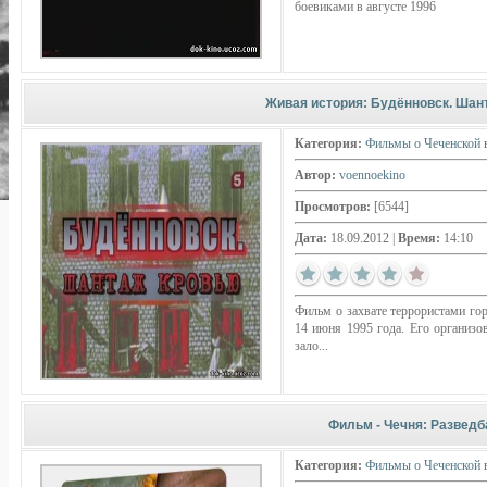
боевиками в августе 1996
Живая история: Будённовск. Шан
Категория:
Фильмы о Чеченской 
Автор:
voennoekino
Просмотров:
[6544]
Дата:
18.09.2012
|
Время:
14:10
Фильм о захвате террористами го
14 июня 1995 года. Его организо
зало...
Фильм - Чечня: Разведб
Категория:
Фильмы о Чеченской 