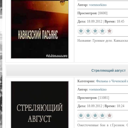
Автор:
voennoekino
Просмотров:
[6600]
Дата:
18.09.2012
|
Время:
18:45
Название: Громкое дело. Кавказск
Стреляющий август
Категория:
Фильмы о Чеченской 
Автор:
voennoekino
Просмотров:
[11081]
Дата:
18.09.2012
|
Время:
18:24
Ожесточенные бои в г.Грозном. 