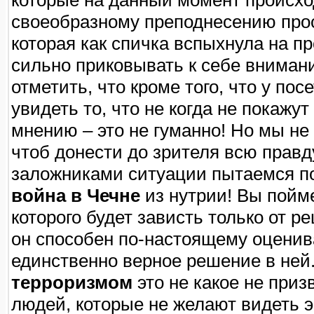
которые на данный момент происход
своеобразному преподнесению прос
которая как спичка вспыхнула на п
сильно приковывать к себе вниман
отметить, что кроме того, что у по
увидеть то, что не когда не покажу
мнению – это не гуманно! Но мы не 
чтоб донести до зрителя всю прав
заложниками ситуации пытаемся по
война в Чечне
из нутрии! Вы пойме
которого будет зависть только от ре
он способен по-настоящему оценив
единственно верное решение в ней.
терроризмом
это не какое не приз
людей, которые не желают видеть э