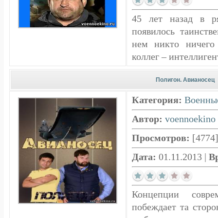
45 лет назад в р
появилось таинстве
нем никто ничего
коллег – интеллигент
Полигон. Авианосец
Категория:
Военны
Автор:
voennoekino
Просмотров:
[4774
Дата:
01.11.2013
|
В
Концепции совр
побеждает та сторо