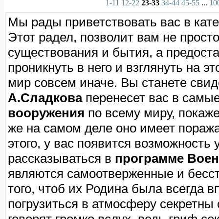
1-11
12-22
23-33
34-44
45-55
...
10
Мы рады приветствовать вас в кате
Этот радел, позволит вам не просто
существования и бытия, а предост
проникнуть в него и взглянуть на эт
мир совсем иначе. Вы станете свид
А.Сладкова
перенесет вас в самые
вооружения
по всему миру, покаже
же на самом деле оно имеет пораж
этого, у вас появится возможность 
рассказываться в
программе Воен
являются самоотверженные и бесст
того, чтоб их Родина была всегда 
погрузиться в атмосферу секретны 