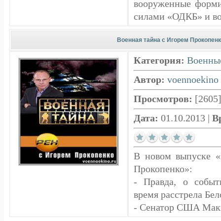
вооруженные форми
силами «ОДКБ» и вот 
Военная тайна с Игорем Прокопенко
Категория:
Военны
Автор:
voennoekino
Просмотров:
[2605
Дата:
01.10.2013
|
В
В новом выпуске 
Прокопенко»:
- Правда, о событ
время расстрела Бел
- Сенатор США Макк