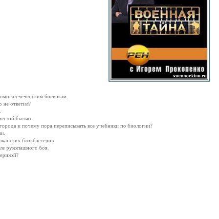
 помогал чеченским боевикам.
о не ответил?
.
ческой былью.
города и почему пора переписывать все учебники по биологии?
ии.
иканских блокбастеров.
иле рукопашного боя.
мерикой?