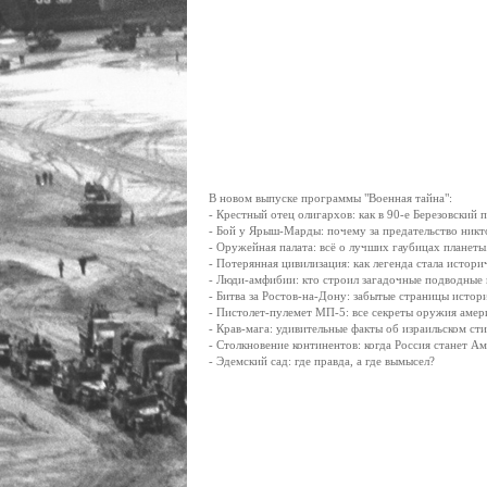
В новом выпуске программы "Военная тайна":
- Крестный отец олигархов: как в 90-е Березовский
- Бой у Ярыш-Марды: почему за предательство никт
- Оружейная палата: всё о лучших гаубицах планеты
- Потерянная цивилизация: как легенда стала истори
- Люди-амфибии: кто строил загадочные подводные 
- Битва за Ростов-на-Дону: забытые страницы истор
- Пистолет-пулемет МП-5: все секреты оружия амер
- Крав-мага: удивительные факты об израильском ст
- Столкновение континентов: когда Россия станет А
- Эдемский сад: где правда, а где вымысел?