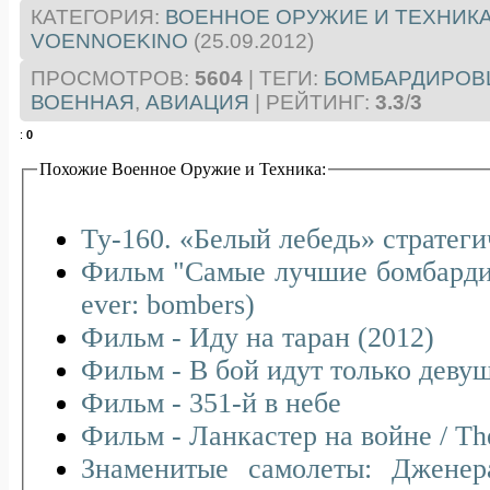
КАТЕГОРИЯ
:
ВОЕННОЕ ОРУЖИЕ И ТЕХНИК
VOENNOEKINO
(25.09.2012)
ПРОСМОТРОВ
:
5604
|
ТЕГИ
:
БОМБАРДИРОВ
ВОЕННАЯ
,
АВИАЦИЯ
|
РЕЙТИНГ
:
3.3
/
3
:
0
Похожие Военное Оружие и Техника:
Ту-160. «Белый лебедь» стратеги
Фильм "Самые лучшие бомбардир
ever: bombers)
Фильм - Иду на таран (2012)
Фильм - В бой идут только деву
Фильм - 351-й в небе
Фильм - Ланкастер на войне / The
Знаменитые самолеты: Дженер