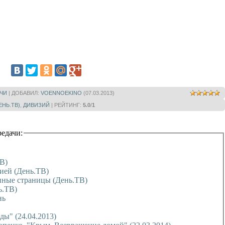
ЧИ
|
ДОБАВИЛ
:
VOENNOEKINO
(07.03.2013)
ЕНЬ.ТВ)
,
ДИВИЗИЙ
|
РЕЙТИНГ
:
5.0
/
1
едачи:
В)
сией (День.ТВ)
нные страницы (День.ТВ)
ь.ТВ)
нь
ы" (24.04.2013)