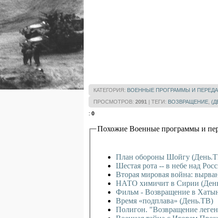
КАТЕГОРИЯ
:
ВОЕННЫЕ ПРОГРАММЫ И ПЕРЕДА
ПРОСМОТРОВ
:
2091
|
ТЕГИ
:
ВОЗВРАЩЕНИЕ
,
(Д
:
0
Похожие Военные программы и пер
План обороны Шойгу (День.Т
Шестая рота -- в небе над Рос
Вторая мировая война: вырва
НАТО химичит в Сирии (Ден
Фильм - Возвращение в Хаты
Время «подплава» (День.ТВ)
Полигон. "Возвращение легенд